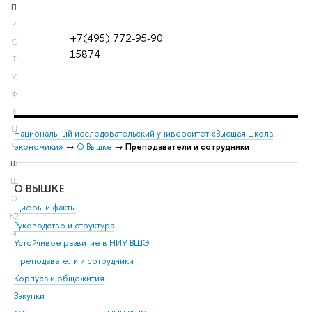
П
Р
+7(495) 772-95-90
С
15874
Т
У
Ф
Х
Ц
Национальный исследовательский университет «Высшая школа
экономики»
→
О Вышке
→
Преподаватели и сотрудники
Ч
Ш
Щ
О ВЫШКЕ
ОБ
Э
Цифры и факты
Ли
Ю
Руководство и структура
Дов
Я
Устойчивое развитие в НИУ ВШЭ
Ол
Преподаватели и сотрудники
При
Корпуса и общежития
Вы
Закупки
При