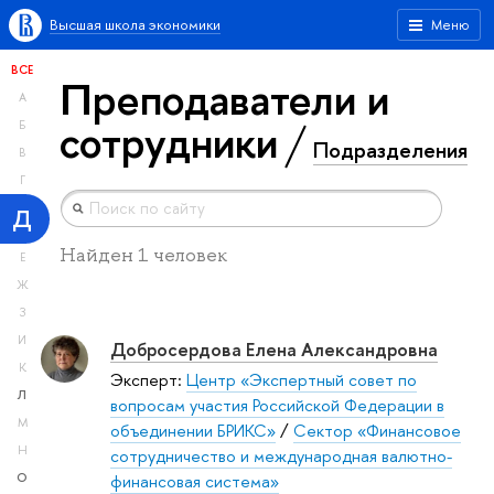
Высшая школа экономики
Меню
ВСЕ
Преподаватели и
А
сотрудники
Б
Подразделения
В
Г
Д
Найден 1 человек
Е
Ж
З
И
Добросердова Елена Александровна
К
Эксперт:
Центр «Экспертный совет по
Л
вопросам участия Российской Федерации в
М
объединении БРИКС»
/
Сектор «Финансовое
Н
сотрудничество и международная валютно-
финансовая система»
О