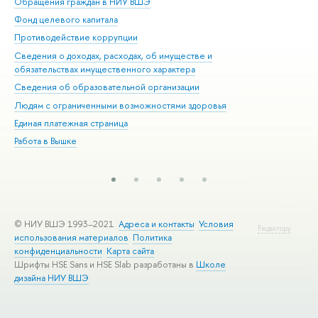
Обращения граждан в НИУ ВШЭ
Ас
Фонд целевого капитала
До
Противодействие коррупции
Цен
Сведения о доходах, расходах, об имуществе и
Би
обязательствах имущественного характера
Об
Сведения об образовательной организации
Обр
Людям с ограниченными возможностями здоровья
Единая платежная страница
Работа в Вышке
© НИУ ВШЭ 1993–2021
Адреса и контакты
Условия
Редактору
использования материалов
Политика
конфиденциальности
Карта сайта
Шрифты HSE Sans и HSE Slab разработаны в
Школе
дизайна НИУ ВШЭ