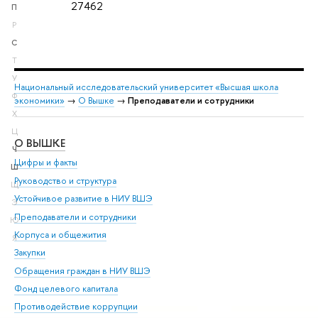
27462
П
Р
С
Т
У
Национальный исследовательский университет «Высшая школа
Ф
экономики»
→
О Вышке
→
Преподаватели и сотрудники
Х
Ц
О ВЫШКЕ
ОБ
Ч
Цифры и факты
Ли
Ш
Руководство и структура
Дов
Щ
Устойчивое развитие в НИУ ВШЭ
Ол
Э
Преподаватели и сотрудники
При
Ю
Корпуса и общежития
Вы
Я
Закупки
При
Обращения граждан в НИУ ВШЭ
Ас
Фонд целевого капитала
До
Противодействие коррупции
Цен