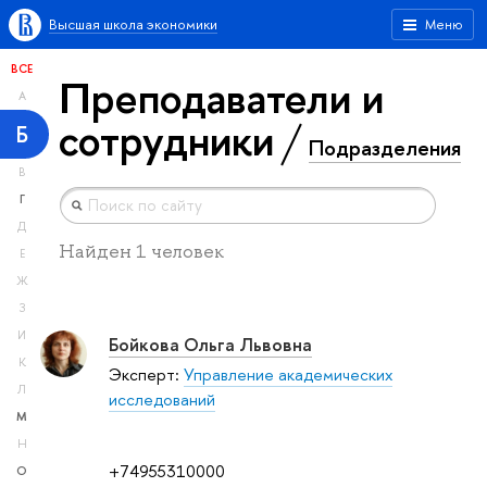
Высшая школа экономики
Меню
ВСЕ
Преподаватели и
А
сотрудники
Б
Подразделения
В
Г
Д
Найден 1 человек
Е
Ж
З
И
Бойкова Ольга Львовна
К
Эксперт:
Управление академических
Л
исследований
М
Н
+74955310000
О