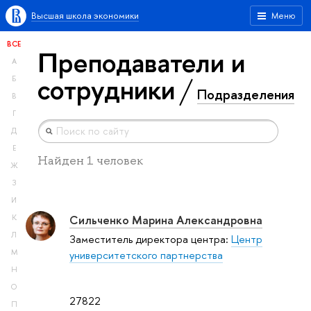
Высшая школа экономики
Меню
ВСЕ
Преподаватели и
А
сотрудники
Б
Подразделения
В
Г
Д
Е
Найден 1 человек
Ж
З
И
Сильченко Марина Александровна
К
Л
Заместитель директора центра:
Центр
М
университетского партнерства
Н
О
27822
П