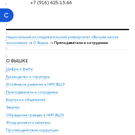
+7 (916) 625-13-66
Р
С
Т
У
Национальный исследовательский университет «Высшая школа
Ф
экономики»
→
О Вышке
→
Преподаватели и сотрудники
Х
Ц
О ВЫШКЕ
ОБ
Ч
Цифры и факты
Ли
Ш
Руководство и структура
Дов
Щ
Устойчивое развитие в НИУ ВШЭ
Ол
Э
Преподаватели и сотрудники
При
Ю
Корпуса и общежития
Вы
Я
Закупки
При
Обращения граждан в НИУ ВШЭ
Ас
Фонд целевого капитала
До
Противодействие коррупции
Цен