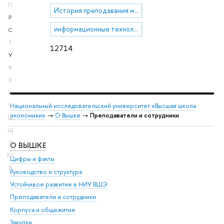
П
История преподавания математики
Р
информационные технологии в образовании
С
Т
12714
У
Ф
Х
Ц
Национальный исследовательский университет «Высшая школа
Ч
экономики»
→
О Вышке
→
Преподаватели и сотрудники
Ш
Щ
Э
О ВЫШКЕ
ОБ
Ю
Цифры и факты
Ли
Я
Руководство и структура
Дов
Устойчивое развитие в НИУ ВШЭ
Ол
Преподаватели и сотрудники
При
Корпуса и общежития
Вы
Закупки
При