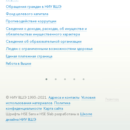
Обращения граждан в НИУ ВШЭ
Ас
Фонд целевого капитала
До
Противодействие коррупции
Цен
Сведения о доходах, расходах, об имуществе и
Би
обязательствах имущественного характера
Об
Сведения об образовательной организации
Обр
Людям с ограниченными возможностями здоровья
Единая платежная страница
Работа в Вышке
© НИУ ВШЭ 1993–2021
Адреса и контакты
Условия
Редактору
использования материалов
Политика
конфиденциальности
Карта сайта
Шрифты HSE Sans и HSE Slab разработаны в
Школе
дизайна НИУ ВШЭ