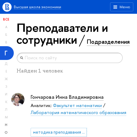
Высшая школа экономики
Меню
ВСЕ
Преподаватели и
А
сотрудники
Б
Подразделения
В
Г
Д
Найден 1 человек
Е
Ж
З
И
Гончарова Инна Владимировна
К
Аналитик:
Факультет математики
/
Л
Лаборатория математического образования
М
Н
методика преподавания математики
О