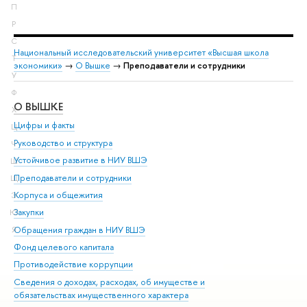
П
Р
С
Национальный исследовательский университет «Высшая школа
Т
экономики»
→
О Вышке
→
Преподаватели и сотрудники
У
Ф
О ВЫШКЕ
ОБ
Х
Цифры и факты
Ли
Ц
Руководство и структура
Дов
Ч
Устойчивое развитие в НИУ ВШЭ
Ол
Ш
Преподаватели и сотрудники
При
Щ
Корпуса и общежития
Вы
Э
Закупки
При
Ю
Обращения граждан в НИУ ВШЭ
Ас
Я
Фонд целевого капитала
До
Противодействие коррупции
Цен
Сведения о доходах, расходах, об имуществе и
Би
обязательствах имущественного характера
Об