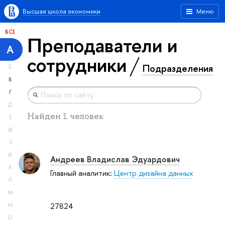
Высшая школа экономики
Меню
ВСЕ
Преподаватели и
А
сотрудники
Подразделения
Б
В
Г
Д
Найден 1 человек
Е
Ж
З
И
Андреев Владислав Эдуардович
К
Главный аналитик:
Центр дизайна данных
Л
М
27824
Н
О