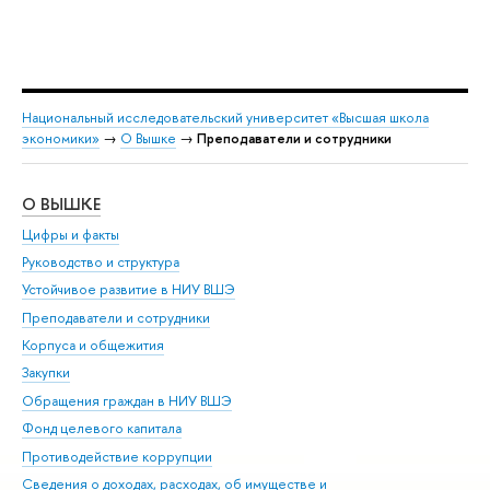
Национальный исследовательский университет «Высшая школа
экономики»
→
О Вышке
→
Преподаватели и сотрудники
О ВЫШКЕ
ОБ
Цифры и факты
Ли
Руководство и структура
Дов
Устойчивое развитие в НИУ ВШЭ
Ол
Преподаватели и сотрудники
При
Корпуса и общежития
Вы
Закупки
При
Обращения граждан в НИУ ВШЭ
Ас
Фонд целевого капитала
До
Противодействие коррупции
Цен
Сведения о доходах, расходах, об имуществе и
Би