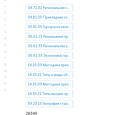
О
П
04.71.31 Региональная социология
Р
04.81.00 Прикладная социология
С
Т
05.41.05 Городское население
У
06.61.23 Размещение производительных сил. Экономическая география
Ф
Х
06.61.33 Региональная экономика
Ц
06.61.53 Экономика города. Урбанизация. Городское развитие
Ч
Ш
14.25.09 Методика преподавания учебных дисциплин в общеобразовательной школе
Щ
14.25.21 Типы и виды общеобразовательных учреждений
Э
Ю
14.35.09 Методика преподавания учебных дисциплин в высшей профессиональной школе
Я
14.35.21 Типы высших профессиональных учебных заведений
39.23.15 География стран на территории бывшего СССР
28349