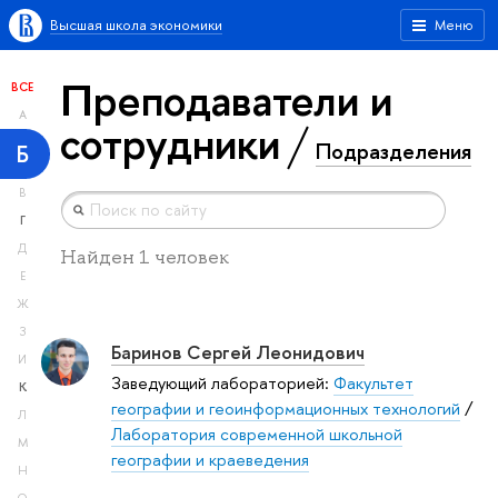
Высшая школа экономики
Меню
Преподаватели и
ВСЕ
А
сотрудники
Подразделения
Б
В
Г
Д
Найден 1 человек
Е
Ж
З
Баринов Сергей Леонидович
И
Заведующий лабораторией:
Факультет
К
географии и геоинформационных технологий
/
Л
Лаборатория современной школьной
М
географии и краеведения
Н