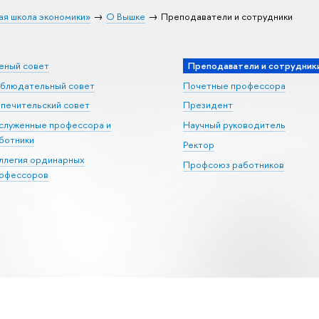
ая школа экономики»
О Вышке
Преподаватели и сотрудники
еный совет
Преподаватели и сотрудник
блюдательный совет
Почетные профессора
печительский совет
Президент
служенные профессора и
Научный руководитель
ботники
Ректор
ллегия ординарных
Профсоюз работников
офессоров