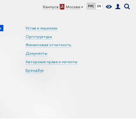
Кампус в
Москве
РУС
EN
и
Устав и лицензии
Оргструктура
Финансовая отчетность
Документы
Авторские права и патенты
Брендбук