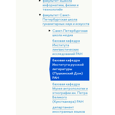
факультет «Школа
информатики, физики и
технологий»
факультет Санкт-
Петербургская школа
гуманитарных наук и искусств
Санкт-Петербургская
школа медиа
базовая кафедра
Института
лингвистических
исследований РАН
базовая кафедра
Института русской
литературы
(Пушкинский Дом)
РАН
базовая кафедра
Музея антропологии и
этнографии им. Петра
Великого
(Кунсткамера) РАН
департамент
иностранных языков