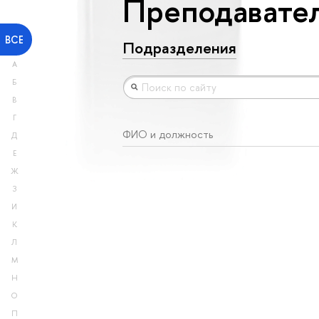
Преподавател
ВСЕ
Подразделения
А
Б
В
Г
ФИО и должность
Д
Е
Ж
З
И
К
Л
М
Н
О
П