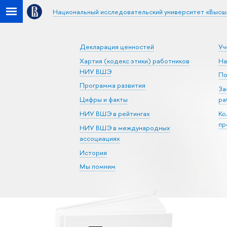
Национальный исследовательский университет «Высш
Декларация ценностей
Уч
Хартия (кодекс этики) работников
На
НИУ ВШЭ
По
Программа развития
За
Цифры и факты
ра
НИУ ВШЭ в рейтингах
Ко
пр
НИУ ВШЭ в международных
ассоциациях
История
Мы помним