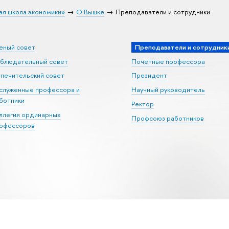
ая школа экономики»
О Вышке
Преподаватели и сотрудники
еный совет
Преподаватели и сотрудник
блюдательный совет
Почетные профессора
печительский совет
Президент
служенные профессора и
Научный руководитель
ботники
Ректор
ллегия ординарных
Профсоюз работников
офессоров