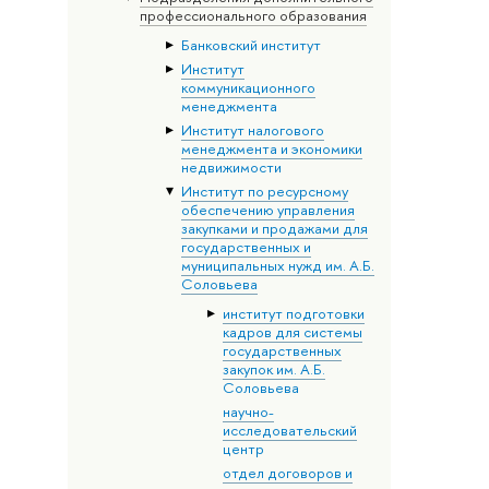
профессионального образования
Банковский институт
Институт
коммуникационного
менеджмента
Институт налогового
менеджмента и экономики
недвижимости
Институт по ресурсному
обеспечению управления
закупками и продажами для
государственных и
муниципальных нужд им. А.Б.
Соловьева
институт подготовки
кадров для системы
государственных
закупок им. А.Б.
Соловьева
научно-
исследовательский
центр
отдел договоров и