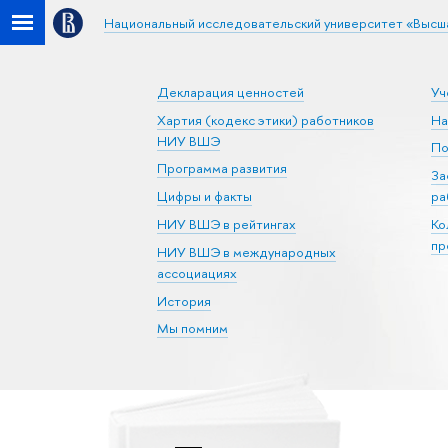
Национальный исследовательский университет «Высш
Декларация ценностей
Уч
Хартия (кодекс этики) работников
На
НИУ ВШЭ
По
Программа развития
За
Цифры и факты
ра
НИУ ВШЭ в рейтингах
Ко
пр
НИУ ВШЭ в международных
ассоциациях
История
Мы помним