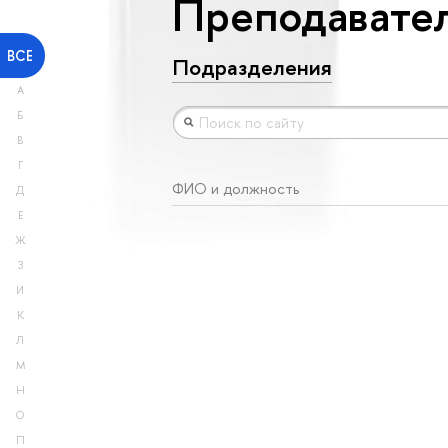
Преподавател
ВСЕ
Подразделения
А
Б
В
Г
ФИО и должность
Д
Е
Ж
З
И
К
Л
М
Н
О
П