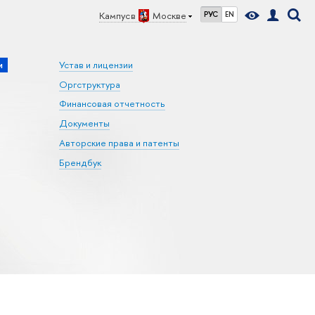
Кампус в
Москве
РУС
EN
и
Устав и лицензии
Оргструктура
Финансовая отчетность
Документы
Авторские права и патенты
Брендбук