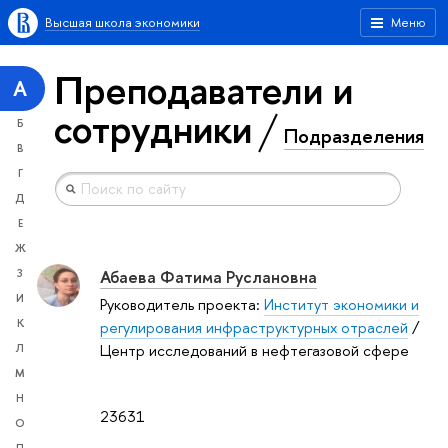
Высшая школа экономики
Меню
Преподаватели и
А
сотрудники
Б
Подразделения
В
Г
Д
Е
Ж
Абаева Фатима Руслановна
З
И
Руководитель проекта:
Институт экономики и
К
регулирования инфраструктурных отраслей
/
Центр исследований в нефтегазовой сфере
Л
М
Н
23631
О