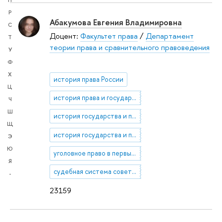
П
Р
Абакумова Евгения Владимировна
С
Доцент:
Факультет права
/
Департамент
Т
теории права и сравнительного правоведения
У
Ф
Х
история права России
Ц
история права и государства России
Ч
Ш
история государства и права советской России
Щ
история государства и права позднеимперской России
Э
Ю
уголовное право в первые годы советской власти
Я
судебная система советской России
-
23159