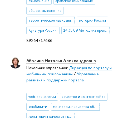
языкознание
арабское языкознание
общее языкознание
теоретическое языкознание
история России
Культура России,
14.35.09 Методика преподавания учебных дисциплин в высшей профессиональной школе
89264717686
Аболина Наталья Александровна
Начальник управления:
Дирекция по порталу и
мобильным приложениям
/
Управление
развития и поддержки портала
web-технологии
качество и контент сайта
юзабилити
мониторинг качества образования
мониторинг качества приема в вузы