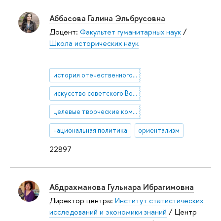
Аббасова Галина Эльбрусовна
Доцент:
Факультет гуманитарных наук
/
Школа исторических наук
история отечественного и зарубежного искусства XX века
искусство советского Востока
целевые творческие командировки
национальная политика
ориентализм
22897
Абдрахманова Гульнара Ибрагимовна
Директор центра:
Институт статистических
исследований и экономики знаний
/ Центр