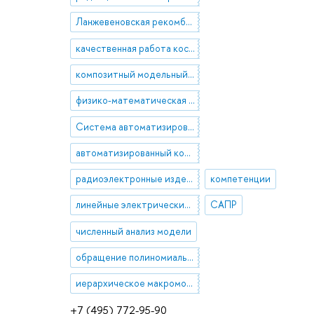
Ланжевеновская рекомбинация
качественная работа космических аппаратов
композитный модельный диэлектрик
физико-математическая модель явления
Система автоматизированного контроля
автоматизированный контроль
радиоэлектронные изделия
компетенции
линейные электрические эквивалентные схемы
САПР
численный анализ модели
обращение полиномиальной матрицы высокой степени
иерархическое макромоделирование
+7 (495) 772-95-90